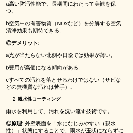
a高い防汚性能で、長期間にわたって美観を保
つ。
b空気中の有害物質（NOxなど）を分解する空気
清浄効果も期待できる。
◎デメリット
:
a光が当たらない北側や日陰では効果が薄い。
b費用が高価になる傾向がある。
cすべての汚れを落とせるわけではない（サビな
どの無機質な汚れは苦手）。
親水性コーティング
雨水を利用して、汚れを洗い流す技術です。
◎原理
: 外壁表面を「水になじみやすい（親水
性）」状態にすることで、雨水が玉状にならずに