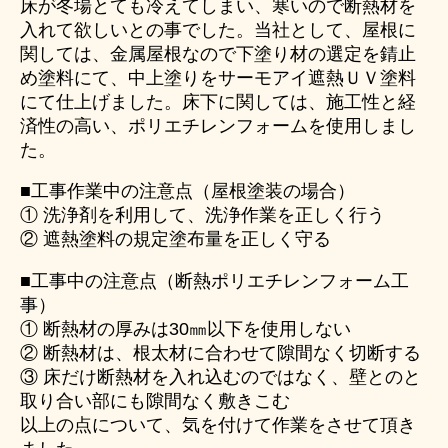
床が冬場とても冷えてしまい、寒いので断熱材を
入れて欲しいとの事でした。当社として、屋根に
関しては、金属屋根なので下塗り材の選定を錆止
め塗料にて、中上塗りをサーモアイ遮熱ＵＶ塗料
にて仕上げました。床下に関しては、施工性と経
済性の高い、ポリエチレンフォームを使用しまし
た。
■工事作業中の注意点（屋根塗装の場合）
① 洗浄剤を利用して、洗浄作業を正しく行う
② 遮熱塗料の規定塗布量を正しく守る
■工事中の注意点（断熱ポリエチレンフォーム工
事）
① 断熱材の厚みは30㎜以下を使用しない
② 断熱材は、根太材に合わせて隙間なく切断する
③ 床だけ断熱材を入れ込むのではなく、壁とのと
取り合い部にも隙間なく敷きこむ
以上の点について、気を付けて作業をさせて頂き