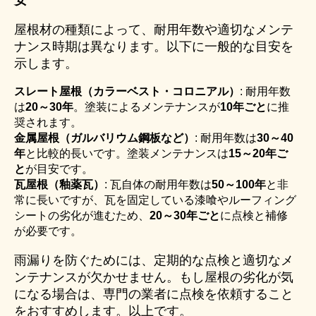
安
屋根材の種類によって、耐用年数や適切なメンテ
ナンス時期は異なります。以下に一般的な目安を
示します。
スレート屋根（カラーベスト・コロニアル）
: 耐用年数
は
20～30年
。塗装によるメンテナンスが
10年ごと
に推
奨されます。
金属屋根（ガルバリウム鋼板など）
: 耐用年数は
30～40
年
と比較的長いです。塗装メンテナンスは
15～20年ご
と
が目安です。
瓦屋根（釉薬瓦）
: 瓦自体の耐用年数は
50～100年
と非
常に長いですが、瓦を固定している漆喰やルーフィング
シートの劣化が進むため、
20～30年ごと
に点検と補修
が必要です。
雨漏りを防ぐためには、定期的な点検と適切なメ
ンテナンスが欠かせません。もし屋根の劣化が気
になる場合は、専門の業者に点検を依頼すること
をおすすめします。以上です。