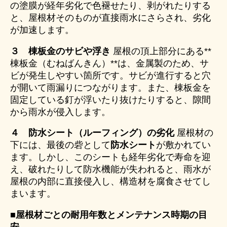
の塗膜が経年劣化で色褪せたり、剥がれたりする
と、屋根材そのものが直接雨水にさらされ、劣化
が加速します。
３ 棟板金のサビや浮き
屋根の頂上部分にある**
棟板金（むねばんきん）**は、金属製のため、サ
ビが発生しやすい箇所です。サビが進行すると穴
が開いて雨漏りにつながります。また、棟板金を
固定している釘が浮いたり抜けたりすると、隙間
から雨水が侵入します。
４ 防水シート（ルーフィング）の劣化
屋根材の
下には、最後の砦として
防水シート
が敷かれてい
ます。しかし、このシートも経年劣化で寿命を迎
え、破れたりして防水機能が失われると、雨水が
屋根の内部に直接侵入し、構造材を腐食させてし
まいます。
■屋根材ごとの耐用年数とメンテナンス時期の目