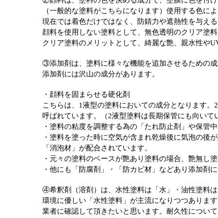
②顔料は、塗料の色を決める成分で、塗膜に色を付け
（一般的な塗料がこちらになります）使用する色によ
現在では着色だけではなく、防錆力や遮熱性を与える
顔料を使用しない塗料として、無色透明のクリア塗料
クリア塗料のメリットとして、綺麗な艶、親水性やU
③添加剤は、塗料に様々な機能を追加させるための成
添加剤には沢山の成分があります。
・顔料を固まらせる硬化剤
こちらは、1液型の塗料においての成分となります。
呼ばれています。（2液型塗料は長期保管にも向いて
・塗料の粘度を調整する為の「たれ防止剤」や保管中
・塗料を塗った時に空気が含まれ乾燥後に気泡の後が
「消泡材」が配合されています。
・元々の塗料のベースが艶あり塗料の場合、艶無し塗
・他にも「防腐剤」・「防カビ材」などあり添加剤に
④希釈剤（溶剤）は、水性塗料は「水」・油性塗料は
環境に優しい「水性塗料」が主流になりつつあります
業者に確認して頂きたいと思います。耐久性について