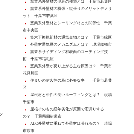
窯業系外壁材の厚みの種類とは 千葉市若葉区
窯業系外壁材の横張・縦張りのメリットデメリ
ット 千葉市若葉区
窯業系外壁材とシーリング材との関係性 千葉
市中央区
笠木下換気部材の通気金物とは？ 千葉市緑区
外壁材通気層のメカニズムとは？ 現場船橋市
窯業系サイディング材表面のコーティング技
術 千葉市稲毛区
窯業系外壁が反り上がる主な原因は？ 千葉市
花見川区
住まいの耐久性の為に必要な事 千葉市若葉
区
屋根材と相性の良いルーフィングとは？ 現場
千葉市
屋根そのもの経年劣化が原因で雨漏りする
グ
の？ 千葉県四街道市
ALC外壁材に重ねて外壁材は張れるの？ 現場
市原市