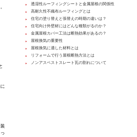
透湿性ルーフィングシートと金属屋根の関係性
す。
高耐久性不織布ルーフィングとは
住宅の塗り替えと張替えの時期の違いは？
住宅向け外壁材にはどんな種類がるのか？
金属屋根カバー工法は断熱効果があるの？
屋根換気の重要性
屋根換気に適した材料とは
リフォームで行う屋根断熱方法とは
ノンアスベストスレート瓦の割れについて
と
めに
塗装
なっ