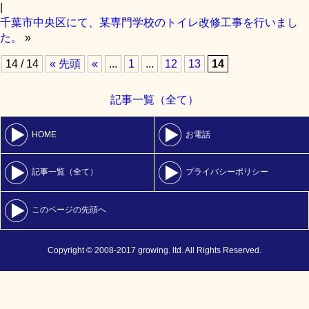
|
千葉市中央区にて、某専門学校のトイレ改修工事を行いまし
た。
»
14 / 14
« 先頭
«
...
1
...
12
13
14
記事一覧（全て）
HOME
お電話
記事一覧（全て）
プライバシーポリシー
このページの先頭へ
Copyright © 2008-2017 growing. ltd. All Rights Reserved.